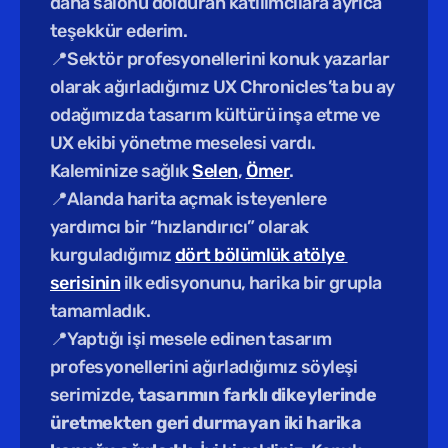
daha salonu dolduran katılımcılara ayrıca 
teşekkür ederim.
📍Sektör profesyonellerini konuk yazarlar 
olarak ağırladığımız UX Chronicles’ta bu ay 
odağımızda tasarım kültürü inşa etme ve 
UX ekibi yönetme meselesi vardı. 
Kaleminize sağlık 
Selen
, 
Ömer
.
📍Alanda harita açmak isteyenlere 
yardımcı bir “hızlandırıcı” olarak 
kurguladığımız 
dört bölümlük atölye 
serisinin
 ilk edisyonunu, harika bir grupla 
tamamladık.
📍Yaptığı işi mesele edinen tasarım 
profesyonellerini ağırladığımız söyleşi 
serimizde, 
tasarımın farklı dikeylerinde 
üretmekten geri durmayan iki harika 