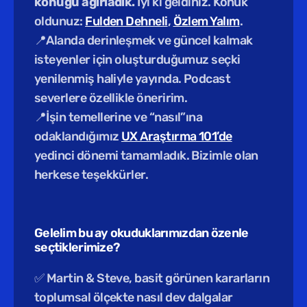
konuğu ağırladık.
 İyi ki geldiniz. Konuk 
oldunuz: 
Fulden Dehneli
, 
Özlem Yalım
.
📍Alanda derinleşmek ve güncel kalmak 
isteyenler için oluşturduğumuz seçki 
yenilenmiş haliyle yayında. Podcast 
severlere özellikle öneririm.
📍İşin temellerine ve “nasıl”ına 
odaklandığımız 
UX Araştırma 101’de
yedinci dönemi tamamladık. Bizimle olan 
herkese teşekkürler.
Gelelim bu ay okuduklarımızdan özenle 
seçtiklerimize?
✅ Martin & Steve, basit görünen kararların 
toplumsal ölçekte nasıl dev dalgalar 