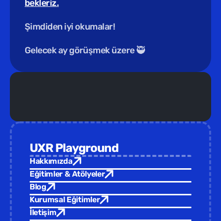
bekleriz.
Şimdiden iyi okumalar!
Gelecek ay görüşmek üzere 🥷
Yeni Eğitim /  
Türkiye Tasarım Vakfı ev sahipliğinde yepyeni 
UXR Playground
Hakkımızda
Eğitimler & Atölyeler
Blog
Kurumsal Eğitimler
İletişim