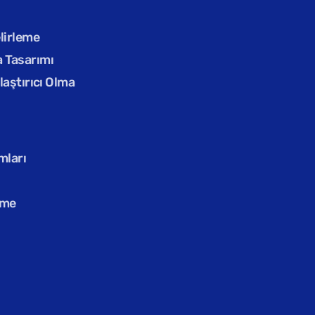
elirleme
 Tasarımı
laştırıcı Olma
mları
rme