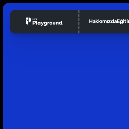
Hakkımızda
Eğit
Eğitim
Online
12 Saat
Sertifika
3 Ekim 2026
-
11 Ekim 2026
İleri Seviye UX
Erken Kayıt İndirimi: 63
Araştırma yetkinliklerini nasıl keskinleştire
etkili bir aktör olarak konumlanmak için nel
açısıyla araştırma süreçlerini ölçeklemeyi öğ