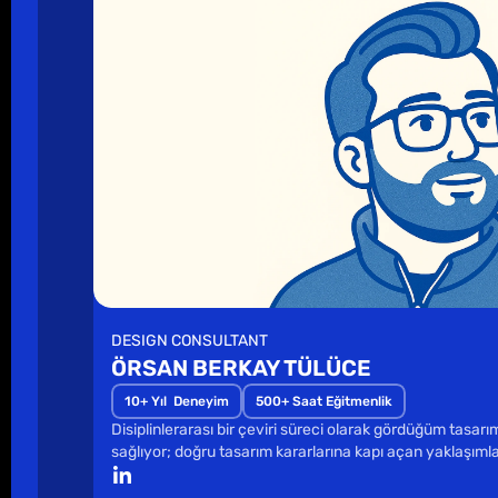
DESIGN CONSULTANT
ÖRSAN BERKAY TÜLÜCE
10+ Yıl  Deneyim
500+ Saat Eğitmenlik
Disiplinlerarası bir çeviri süreci olarak gördüğüm tasar
sağlıyor; doğru tasarım kararlarına kapı açan yaklaşıml