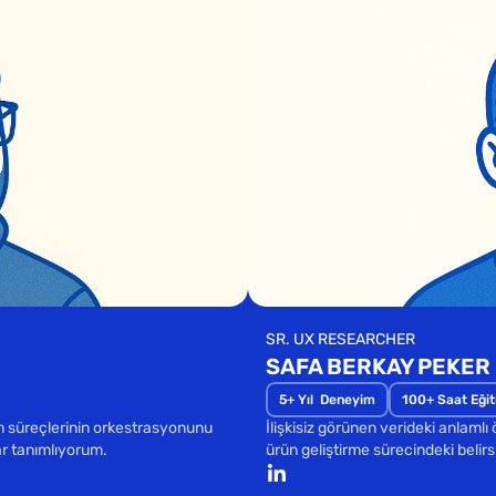
SR. UX RESEARCHER
SAFA BERKAY PEKER
5+ Yıl  Deneyim
100+ Saat Eği
ım süreçlerinin orkestrasyonunu 
İlişkisiz görünen verideki anlamlı 
ar tanımlıyorum.
ürün geliştirme sürecindeki belirsi