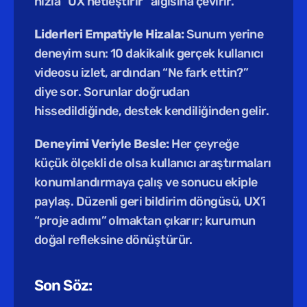
hızla “UX netleştirir” algısına çevirir.
Liderleri Empatiyle Hizala: 
Sunum yerine 
deneyim sun: 10 dakikalık gerçek kullanıcı 
videosu izlet, ardından “Ne fark ettin?” 
diye sor. Sorunlar doğrudan 
hissedildiğinde, destek kendiliğinden gelir.
Deneyimi Veriyle Besle: 
Her çeyreğe 
küçük ölçekli de olsa kullanıcı araştırmaları 
konumlandırmaya çalış ve sonucu ekiple 
paylaş. Düzenli geri bildirim döngüsü, UX’i 
“proje adımı” olmaktan çıkarır; kurumun 
doğal refleksine dönüştürür.
Son Söz: