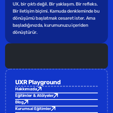
UX, bir çıktı değil. Bir yaklaşım. Bir refleks. 
Bir iletişim biçimi. Kamuda denkleminde bu 
dönüşümü başlatmak cesaret ister. Ama 
başladığınızda, kurumunuzu içeriden 
dönüştürür.
Yeni Eğitim /  
Türkiye Tasarım Vakfı ev sahipliğinde yepyeni 
UXR Playground
Hakkımızda
Eğitimler & Atölyeler
Blog
Kurumsal Eğitimler