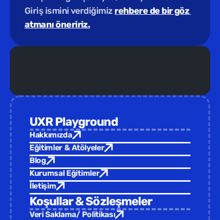
Giriş ismini verdiğimiz 
rehbere de bir göz 
atmanı öneririz.
Yeni Eğitim /  
Türkiye Tasarım Vakfı ev sahipliğinde yepyeni 
UXR Playground
Hakkımızda
Eğitimler & Atölyeler
Blog
Kurumsal Eğitimler
İletişim
Koşullar & Sözleşmeler
Veri Saklama/ Politikası