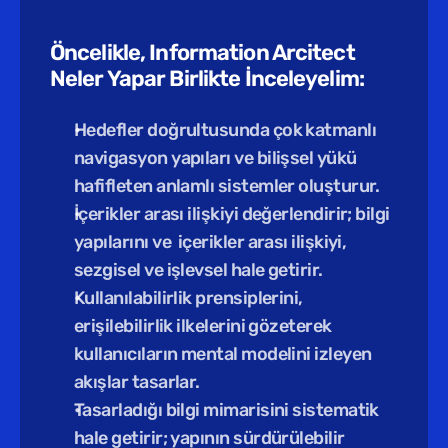
Öncelikle, Information Arcitect 
Neler Yapar Birlikte İnceleyelim:
Hedefler doğrultusunda çok katmanlı 
navigasyon yapıları ve bilişsel yükü 
hafifleten anlamlı sistemler oluşturur.
İçerikler arası ilişkiyi değerlendirir; bilgi 
yapılarını ve  içerikler arası ilişkiyi, 
sezgisel ve işlevsel hale getirir.
Kullanılabilirlik prensiplerini, 
erişilebilirlik ilkelerini gözeterek 
kullanıcıların mental modelini izleyen 
akışlar tasarlar.
Tasarladığı bilgi mimarisini sistematik 
hale getirir; yapının sürdürülebilir 