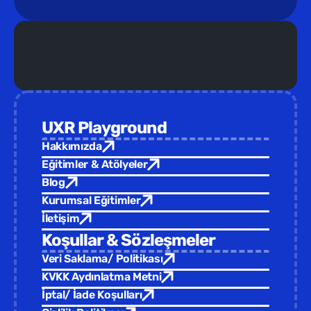
Yeni Eğitim /  
Türkiye Tasarım Vakfı ev sahipliğinde yepyeni 
UXR Playground
Hakkımızda
Eğitimler & Atölyeler
Blog
Kurumsal Eğitimler
İletişim
Koşullar & Sözleşmeler
Veri Saklama/ Politikası
KVKK Aydınlatma Metni
İptal/ İade Koşulları