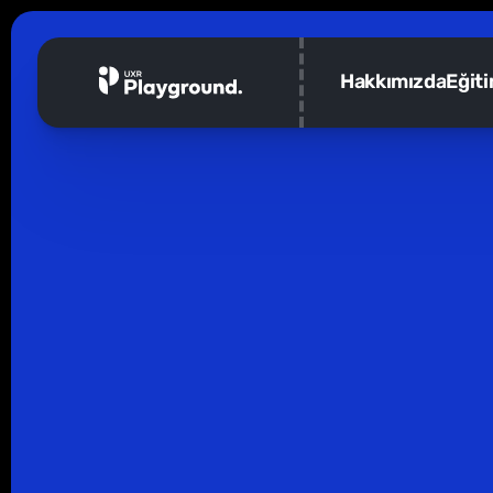
Hakkımızda
Eğit
Geri dön
Playground: Ka
İşin temellerine kafa yormaktan keyif alıyorsa