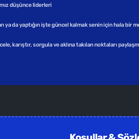
ımız düşünce liderleri
 ya da yaptığın işte güncel kalmak senin için hala bir mes
ncele, karıştır, sorgula ve aklına takılan noktaları payla
mler /  
Yüz yüze ilerlettiğimiz kapalı grup eğitimler için b
Koşullar & Söz