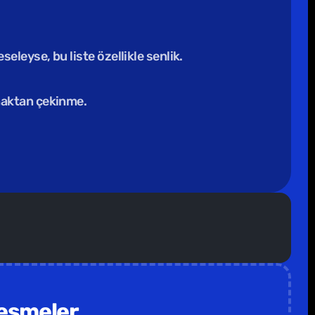
eleyse, bu liste özellikle senlik.
şmaktan çekinme. 
izimle iletişime geçebilirsin 🥁                                  
leşmeler