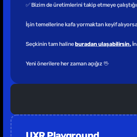
✅ Bizim de üretimlerini takip etmeye çalıştığ
İşin temellerine kafa yormaktan keyif alıyorsan
Seçkinin tam haline 
buradan ulaşabilirsin.
 İ
Yeni önerilere her zaman açığız 🖖
               Kuruma Özel Eğiti
UXR Playground