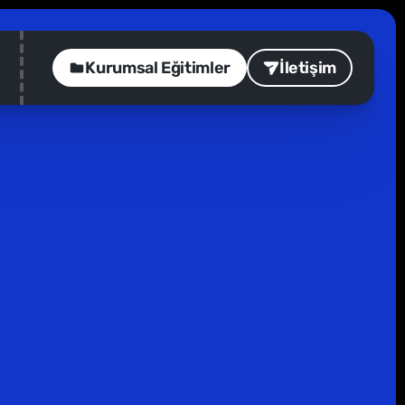
Kurumsal Eğitimler
İletişim
Üretimler
7
dk
seleyse, bu seçki özellikle senlik.