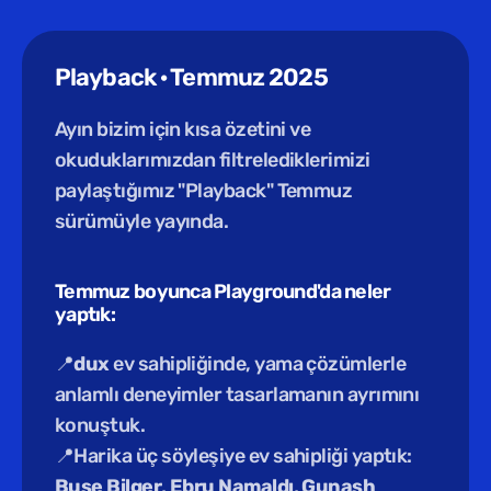
Playback · Temmuz 2025
Ayın bizim için kısa özetini ve 
okuduklarımızdan filtrelediklerimizi 
paylaştığımız "Playback" Temmuz 
sürümüyle yayında.
Temmuz boyunca Playground'da neler 
yaptık:
📍
dux
 ev sahipliğinde, yama çözümlerle 
anlamlı deneyimler tasarlamanın ayrımını 
konuştuk.
📍Harika üç söyleşiye ev sahipliği yaptık: 
Buse Bilger
, 
Ebru Namaldı
, 
Gunash 