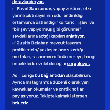
detaylandırıyor.
✅ 
Pavel Samsonov
, yapay zekânın, etki 
yerine çıktı sayısının ödüllendirildiği 
ortamlarda üstlendiği “kurtarıcı” işlevi ve 
“bir şey yapıyormuş gibi görünme" 
sevdalılarına açtığı kapıları 
anlatıyor.
✅ 
Justin Delabar
, mevcut tasarım 
pratiklerinin/ yaklaşımların sıkıştığı 
noktaları, tasarımcı rolünün nereye, hangi 
önceliklerle evrilebileceğini 
sorguluyor.
Asıl içeriğe bu 
bağlantıdan
 ulaşabilirsin. 
Ayrıca Instagram’da düzenli olarak yeni 
kaynaklar, okumalar ve pratik notlar 
paylaşıyoruz. Takipte kalmak istersen 
bekleriz.