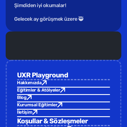
Şimdiden iyi okumalar!
Gelecek ay görüşmek üzere 🥷
Yeni Eğitim /  
Türkiye Tasarım Vakfı ev sahipliğinde yepyeni 
UXR Playground
Hakkımızda
Eğitimler & Atölyeler
Blog
Kurumsal Eğitimler
İletişim
Koşullar & Sözleşmeler