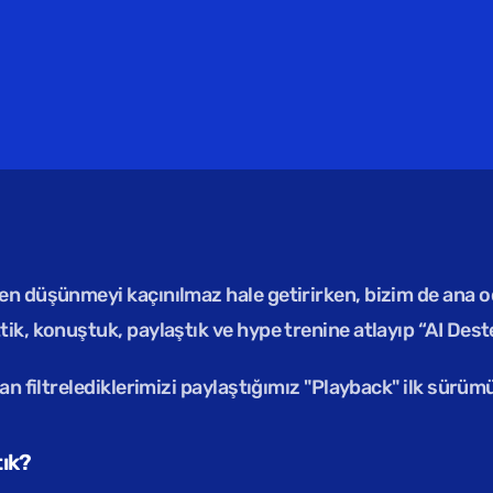
n düşünmeyi kaçınılmaz hale getirirken, bizim de ana od
ik, konuştuk, paylaştık ve hype trenine atlayıp “AI Dest
an filtrelediklerimizi paylaştığımız "Playback" ilk sürüm
ık?