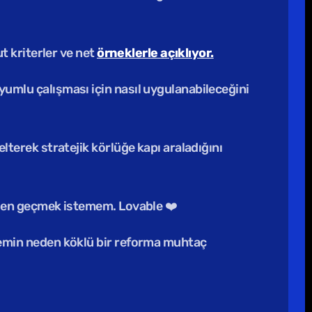
t kriterler ve net 
örneklerle açıklıyor.
✅ Matthew Stephens, takım sporlarındaki rol netliği, adaptasyon prensiplerinin tasarım ekiplerinin uyumlu çalışması için nasıl uygulanabileceğini 
✅ Julie Zhuo, mevcut yetkinliklere ve en güçlü yana sıkı sıkıya tutunmanın, nasıl öğrenme açlığını körelterek stratejik körlüğe kapı araladığını 
en geçmek istemem. Lovable ❤️
lemin neden köklü bir reforma muhtaç 