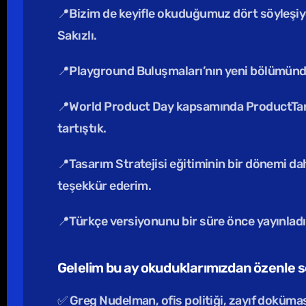
📍Bizim de keyifle okuduğumuz dört söyleşiye e
Sakızlı.
📍Playground Buluşmaları’nın yeni bölümünde
📍World Product Day kapsamında ProductTank
tartıştık. 
📍Tasarım Stratejisi eğitiminin bir dönemi d
teşekkür ederim.
📍Türkçe versiyonunu bir süre önce yayınladığ
Gelelim bu ay okuduklarımızdan özenle s
✅ Greg Nudelman, ofis politiği, zayıf dokümas