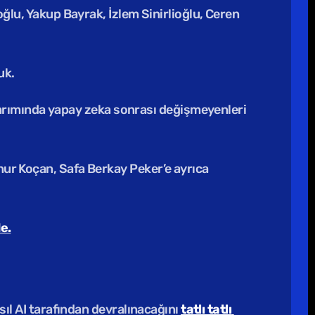
ğlu, Yakup Bayrak, İzlem Sinirlioğlu, Ceren 
k. 
ımında yapay zeka sonrası değişmeyenleri 
ur Koçan, Safa Berkay Peker’e ayrıca 
e.
ıl AI tarafından devralınacağını 
tatlı tatlı 