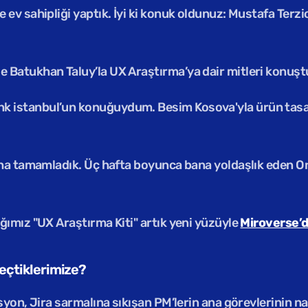
v sahipliği yaptık. İyi ki konuk oldunuz: Mustafa Terzio
 Batukhan Taluy’la UX Araştırma’ya dair mitleri konuştu
 istanbul’un konuğuydum. Besim Kosova'yla ürün tasar
aha tamamladık. Üç hafta boyunca bana yoldaşlık eden On
ımız "UX Araştırma Kiti" artık yeni yüzüyle 
Miroverse’d
eçtiklerimize?
yon, Jira sarmalına sıkışan PM’lerin ana görevlerinin nas