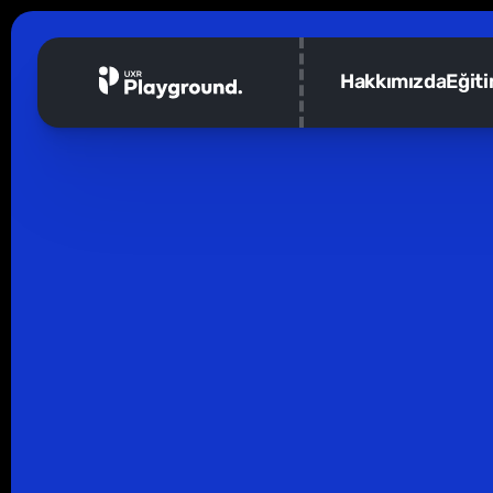
Hakkımızda
Eğit
Geri dön
Playback: Mayı
Ayın bizim için kısa özetini ve okuduklarımız