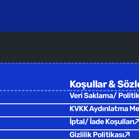
mler /  
Yüz yüze ilerlettiğimiz kapalı grup eğitimler için b
Koşullar & Söz
Veri Saklama/ Politi
KVKK Aydınlatma Me
İptal/ İade Koşulları
Gizlilik Politikası