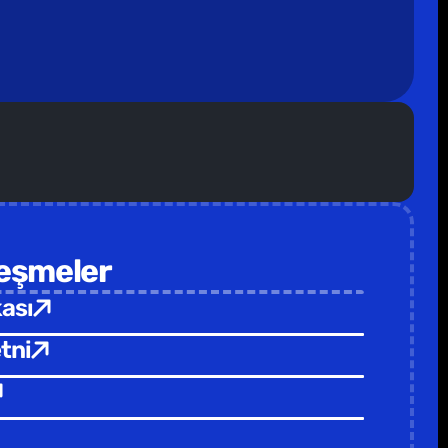
izimle iletişime geçebilirsin 🥁                                  
leşmeler
kası
tni