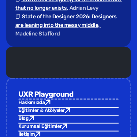
that no longer exists,
 Adrian Levy
📕 
State of the Designer 2026: Designers 
are leaning into the messy middle, 
Madeline Stafford
Yeni Eğitim /  
Türkiye Tasarım Vakfı ev sahipliğinde yepyeni 
UXR Playground
Hakkımızda
Eğitimler & Atölyeler
Blog
Kurumsal Eğitimler
İletişim