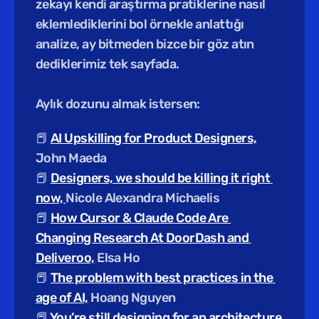
zekayı kendi araştırma pratiklerine nasıl 
eklemlediklerini bol örnekle anlattığı 
analize, ay bitmeden bizce bir göz atın 
dediklerimiz tek sayfada.
Aylık dozunu almak istersen:
📕 
AI Upskilling for Product Designers,
John Maeda
📕 
Designers, we should be killing it right 
now, 
Nicole Alexandra Michaelis
📕 
How Cursor & Claude Code Are 
Changing Research At DoorDash and 
Deliveroo,
 Elsa Ho
📕 
The problem with best practices in the 
age of AI,
 Hoang Nguyen
📕 
You’re still designing for an architecture 