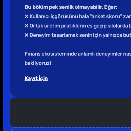
Bu bölüm pek senlik olmayabilir. Eğer:
❌ Kullanıcı içgörüsünü hala “anket skoru” z
❌ Ortak üretim pratiklerin es geçip silolard
❌ Deneyim tasarlamak senin için yalnızca b
Finans ekosisteminde anlamlı deneyimler nasıl
bekliyoruz! 
Kayıt İçin
               Kuruma Özel Eğiti