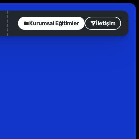
Kurumsal Eğitimler
İletişim
Seriler
1
dk
rlamak
u mümkün kılan süreçler. Konuğumuz İpek 