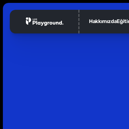
Hakkımızda
Eğit
Geri dön
B4: Anlamlı Fin
Bu bölümde odağımız, kullanıcılarında gerçek
Kedici.