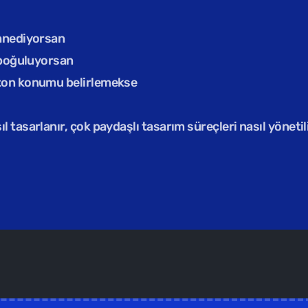
annediyorsan
a boğuluyorsan
uton konumu belirlemekse
 tasarlanır, çok paydaşlı tasarım süreçleri nasıl yöneti
mler /  
Yüz yüze ilerlettiğimiz kapalı grup eğitimler için b