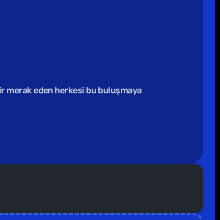
lir merak eden herkesi bu buluşmaya 
izimle iletişime geçebilirsin 🥁                                  